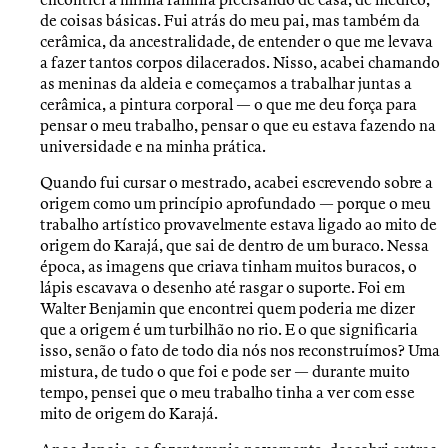
encontrei a minha família precisando de casa, de médico,
de coisas básicas. Fui atrás do meu pai, mas também da
cerâmica, da ancestralidade, de entender o que me levava
a fazer tantos corpos dilacerados. Nisso, acabei chamando
as meninas da aldeia e começamos a trabalhar juntas a
cerâmica, a pintura corporal — o que me deu força para
pensar o meu trabalho, pensar o que eu estava fazendo na
universidade e na minha prática.
Quando fui cursar o mestrado, acabei escrevendo sobre a
origem como um princípio aprofundado — porque o meu
trabalho artístico provavelmente estava ligado ao mito de
origem do Karajá, que sai de dentro de um buraco. Nessa
época, as imagens que criava tinham muitos buracos, o
lápis escavava o desenho até rasgar o suporte. Foi em
Walter Benjamin que encontrei quem poderia me dizer
que a origem é um turbilhão no rio. E o que significaria
isso, senão o fato de todo dia nós nos reconstruímos? Uma
mistura, de tudo o que foi e pode ser — durante muito
tempo, pensei que o meu trabalho tinha a ver com esse
mito de origem do Karajá.