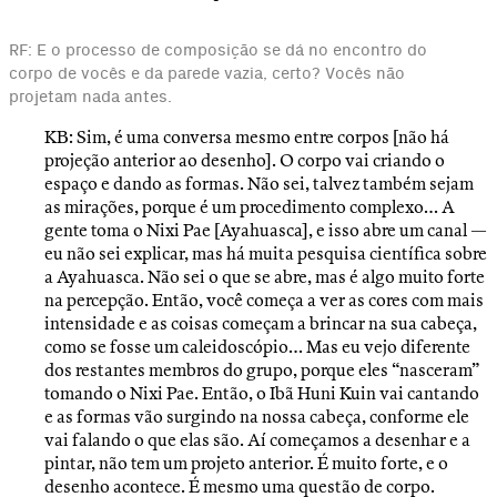
RF: E o processo de composição se dá no encontro do
corpo de vocês e da parede vazia, certo? Vocês não
projetam nada antes.
KB: Sim, é uma conversa mesmo entre corpos [não há
projeção anterior ao desenho]. O corpo vai criando o
espaço e dando as formas. Não sei, talvez também sejam
as mirações, porque é um procedimento complexo… A
gente toma o Nixi Pae [Ayahuasca], e isso abre um canal —
eu não sei explicar, mas há muita pesquisa científica sobre
a Ayahuasca. Não sei o que se abre, mas é algo muito forte
na percepção. Então, você começa a ver as cores com mais
intensidade e as coisas começam a brincar na sua cabeça,
como se fosse um caleidoscópio… Mas eu vejo diferente
dos restantes membros do grupo, porque eles “nasceram”
tomando o Nixi Pae. Então, o Ibã Huni Kuin vai cantando
e as formas vão surgindo na nossa cabeça, conforme ele
vai falando o que elas são. Aí começamos a desenhar e a
pintar, não tem um projeto anterior. É muito forte, e o
desenho acontece. É mesmo uma questão de corpo.