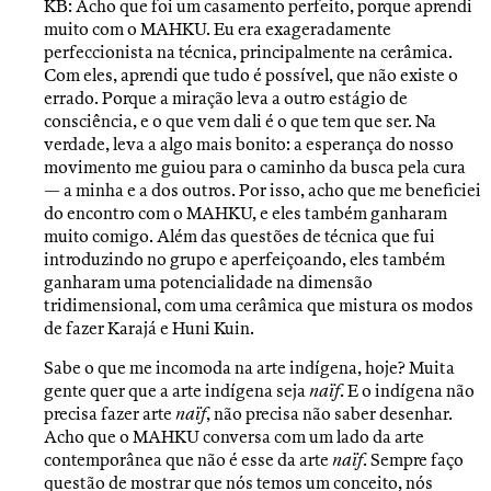
KB: Acho que foi um casamento perfeito, porque aprendi
muito com o MAHKU. Eu era exageradamente
perfeccionista na técnica, principalmente na cerâmica.
Com eles, aprendi que tudo é possível, que não existe o
errado. Porque a miração leva a outro estágio de
consciência, e o que vem dali é o que tem que ser. Na
verdade, leva a algo mais bonito: a esperança do nosso
movimento me guiou para o caminho da busca pela cura
— a minha e a dos outros. Por isso, acho que me beneficiei
do encontro com o MAHKU, e eles também ganharam
muito comigo. Além das questões de técnica que fui
introduzindo no grupo e aperfeiçoando, eles também
ganharam uma potencialidade na dimensão
tridimensional, com uma cerâmica que mistura os modos
de fazer Karajá e Huni Kuin.
Sabe o que me incomoda na arte indígena, hoje? Muita
gente quer que a arte indígena seja
naïf
. E o indígena não
precisa fazer arte
naïf
, não precisa não saber desenhar.
Acho que o MAHKU conversa com um lado da arte
contemporânea que não é esse da arte
naïf
. Sempre faço
questão de mostrar que nós temos um conceito, nós