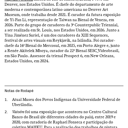
Denver, nos Estados Unidos. É chefe do departamento de arte
moderna e contemporânea latino-americana no Denver Art
Museum, onde trabalha desde 2021. É curador da futura exposição
de Yi-Fan Li, representação de Taiwan na Bienal de Veneza, em
2026. Parte do grupo de curadores da 3ª Counterpublic Triennial,
a ser realizada em St. Louis, nos Estados Unidos, em 2026. Junto a
Yina Jiménez Suriel, é um dos curadores da XIII Sequences,
festival de artes visuais em Reykjavík, na Islândia. Foi curador-
chefe da 14ª Bienal do Mercosul, em 2025, em Porto Alegre e, junto
a Renée Akitelek Mboya, curador da 22ª Bienal SESC_Videobrasil,
em São Paulo. Assessor da trienal Prospect 6, em New Orleans,
Estados Unidos, em 2024.
Notas de Rodapé
Atual Museu dos Povos Indígenas da Universidade Federal de
Uberlândia.
Vaivém
foi uma exposição que aconteceu no Centro Cultural
Banco do Brasil (de diferentes cidades do país), entre 2019 e
2020, com curadoria de Raphael Fonseca e participação do
coletivo MAHKU. Para a realização dos trabalhos de pintura