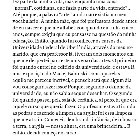
fez parte da minha vida, mas enquanto uma coisa
“normal”, cotidiana, que fazia parte da vida, entende?…
Até porque, a palavra “arte” ainda não existia no meu
vocabulário. A minha mãe, que foi professora desde antes
de eu nascer e que me alfabetizou quando eu tinha cinco
anos, sempre exigiu que eu pensasse na questão da minha
educação. Então, quando fui conhecer os cursos da
Universidade Federal de Uberlândia, através do meu ex-
marido, que era professor lá, tiveram dois momentos em
que me despertei para este universo das artes. O primeiro
foi quando entrei no edifício da universidade, e estava lá
uma exposição do Maciej Babinski, com aquarelas —
aquilo me pareceu incrível, e pensei: será que algum dia
vou conseguir fazer isso? Porque, segundo o cânone da
universidade, eu não sabia sequer desenhar. O segundo
foi quando passei pela sala de cerâmica, aí percebi que era
aquele curso que queria fazer. O professor estava tirando
as pedras e fazendo a limpeza da argila; foi essa limpeza
que me atraiu. Comecei a lembrar da infância, de ir buscar
a terra, a argila — nessa altura, era uma brincadeira… E
então, decidi começar o curso.