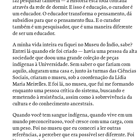
faz pesquisar também — a História está toda contada
através da rede de dormir. E isso é educação, o curador é
um educador. O educador transforma o pensamento, dá
subsídios para que o pensamento flua. E o curador
também é um pesquisador, que é uma maneira diferente
de ser um educador.
A minha vida inteira eu fiquei no Museu do Índio, sabe?
Entrei lá quando ele foi criado — havia uma pessoa da alta
sociedade que doou uma grande coleção de peças
indígenas à Universidade. Sem saber o que fariam com
aquilo, alugaram uma casa e, junto às turmas das Ciências
Sociais, criaram o museu, sob a coordenação da Lídia
Maria Meirelles. E foi lá, no museu, que fui me formando
enquanto uma pessoa crítica do sistema, buscando e
remetendo à resistência, assim como à sobrevivência da
cultura e do conhecimento ancestrais.
Quando você tem sangue indígena, quando vive em um
mundo preconceituoso, você cresce com uma carga, com
um peso. Foi no museu que eu comecei a ler outras
referências, a perceber que era possível ser diferente. Foi