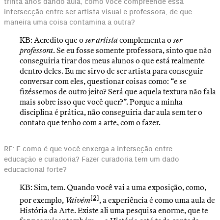
trinta anos dando aula, como você compreende essa
intersecção entre ser artista visual e professora, de que
maneira uma coisa contamina a outra?
KB: Acredito que o
ser artista
complementa o
ser
professora
. Se eu fosse somente professora, sinto que não
conseguiria tirar dos meus alunos o que está realmente
dentro deles. Eu me sirvo de ser artista para conseguir
conversar com eles, questionar coisas como: “e se
fizéssemos de outro jeito? Será que aquela textura não fala
mais sobre isso que você quer?”. Porque a minha
disciplina é prática, não conseguiria dar aula sem ter o
contato que tenho com a arte, com o fazer.
RF: E como é que você enxerga a interseção entre
educação e curadoria? Fazer curadoria tem um dado
educacional forte?
KB: Sim, tem. Quando você vai a uma exposição, como,
[2]
por exemplo,
Vaivém
, a experiência é como uma aula de
História da Arte. Existe ali uma pesquisa enorme, que te