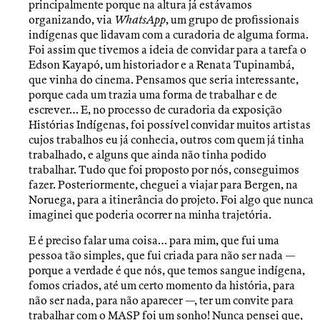
principalmente porque na altura já estávamos
organizando, via
WhatsApp
, um grupo de profissionais
indígenas que lidavam com a curadoria de alguma forma.
Foi assim que tivemos a ideia de convidar para a tarefa o
Edson Kayapó, um historiador e a Renata Tupinambá,
que vinha do cinema. Pensamos que seria interessante,
porque cada um trazia uma forma de trabalhar e de
escrever… E, no processo de curadoria da exposição
Histórias Indígenas, foi possível convidar muitos artistas
cujos trabalhos eu já conhecia, outros com quem já tinha
trabalhado, e alguns que ainda não tinha podido
trabalhar. Tudo que foi proposto por nós, conseguimos
fazer. Posteriormente, cheguei a viajar para Bergen, na
Noruega, para a itinerância do projeto. Foi algo que nunca
imaginei que poderia ocorrer na minha trajetória.
E é preciso falar uma coisa… para mim, que fui uma
pessoa tão simples, que fui criada para não ser nada —
porque a verdade é que nós, que temos sangue indígena,
fomos criados, até um certo momento da história, para
não ser nada, para não aparecer —, ter um convite para
trabalhar com o MASP foi um sonho! Nunca pensei que,