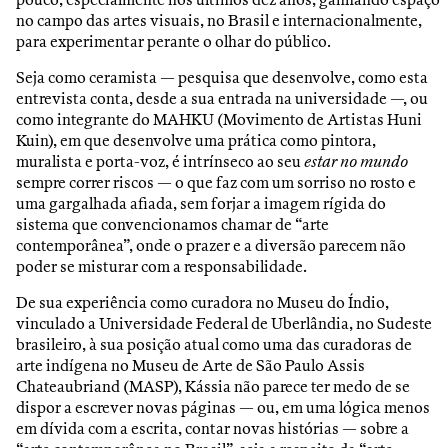
pouco, especialmente nos últimos dez anos, ganhando espaço
no campo das artes visuais, no Brasil e internacionalmente,
para experimentar perante o olhar do público.
Seja como ceramista — pesquisa que desenvolve, como esta
entrevista conta, desde a sua entrada na universidade —, ou
como integrante do MAHKU (Movimento de Artistas Huni
Kuin), em que desenvolve uma prática como pintora,
muralista e porta-voz, é intrínseco ao seu
estar no mundo
sempre correr riscos — o que faz com um sorriso no rosto e
uma gargalhada afiada, sem forjar a imagem rígida do
sistema que convencionamos chamar de “arte
contemporânea”, onde o prazer e a diversão parecem não
poder se misturar com a responsabilidade.
De sua experiência como curadora no Museu do Índio,
vinculado a Universidade Federal de Uberlândia, no Sudeste
brasileiro, à sua posição atual como uma das curadoras de
arte indígena no Museu de Arte de São Paulo Assis
Chateaubriand (MASP), Kássia não parece ter medo de se
dispor a escrever novas páginas — ou, em uma lógica menos
em dívida com a escrita, contar novas histórias — sobre a