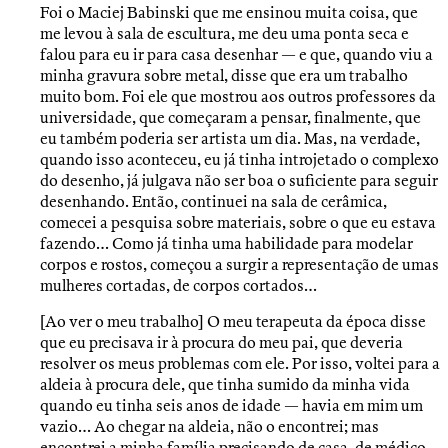
Foi o Maciej Babinski que me ensinou muita coisa, que
me levou à sala de escultura, me deu uma ponta seca e
falou para eu ir para casa desenhar — e que, quando viu a
minha gravura sobre metal, disse que era um trabalho
muito bom. Foi ele que mostrou aos outros professores da
universidade, que começaram a pensar, finalmente, que
eu também poderia ser artista um dia. Mas, na verdade,
quando isso aconteceu, eu já tinha introjetado o complexo
do desenho, já julgava não ser boa o suficiente para seguir
desenhando. Então, continuei na sala de cerâmica,
comecei a pesquisa sobre materiais, sobre o que eu estava
fazendo… Como já tinha uma habilidade para modelar
corpos e rostos, começou a surgir a representação de umas
mulheres cortadas, de corpos cortados…
[Ao ver o meu trabalho] O meu terapeuta da época disse
que eu precisava ir à procura do meu pai, que deveria
resolver os meus problemas com ele. Por isso, voltei para a
aldeia à procura dele, que tinha sumido da minha vida
quando eu tinha seis anos de idade — havia em mim um
vazio… Ao chegar na aldeia, não o encontrei; mas