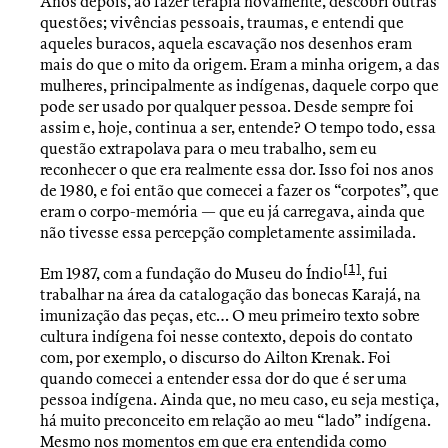
Anos depois, ao fazer terapia novamente, descobri outras
questões; vivências pessoais, traumas, e entendi que
aqueles buracos, aquela escavação nos desenhos eram
mais do que o mito da origem. Eram a minha origem, a das
mulheres, principalmente as indígenas, daquele corpo que
pode ser usado por qualquer pessoa. Desde sempre foi
assim e, hoje, continua a ser, entende? O tempo todo, essa
questão extrapolava para o meu trabalho, sem eu
reconhecer o que era realmente essa dor. Isso foi nos anos
de 1980, e foi então que comecei a fazer os “corpotes”, que
eram o corpo-memória — que eu já carregava, ainda que
não tivesse essa percepção completamente assimilada.
[1]
Em 1987, com a fundação do Museu do Índio
, fui
trabalhar na área da catalogação das bonecas Karajá, na
imunização das peças, etc… O meu primeiro texto sobre
cultura indígena foi nesse contexto, depois do contato
com, por exemplo, o discurso do Ailton Krenak. Foi
quando comecei a entender essa dor do que é ser uma
pessoa indígena. Ainda que, no meu caso, eu seja mestiça,
há muito preconceito em relação ao meu “lado” indígena.
Mesmo nos momentos em que era entendida como