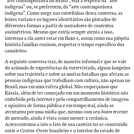
“arte contemporânea no Brasil”, seja a respeito da “arte
indígena” ou, se preferirem, da “arte contemporânea
indígena”. Como surge nas entrelinhas desta conversa, as
lentes variam e os lugares identitários são pintados de
diferentes formas a partir de narradores de contextos
assimétricos. Mesmo que esteja sempre atenta a isso,
interessa a ela antes estar em fluxo e, assim como sua própria
história familiar ensinou, respeitar o tempo específico dos
camaleões.
A seguinte conversa traz, de maneira informal e que se vale
do acúmulo de experiências da entrevistada, alguns lampejos
sobre sua trajetória e sobre as muitas batalhas que afetam as
pessoas indígenas que trabalham com cultura, não apenas no
Brasil, mas em uma esfera global. Não esqueçamos que
Kássia, além de ter começado em um momento histórico não
embebido pela
internet
e pelo compartilhamento de imagens
e opiniões de forma pública e em tempo real, ainda se
aventurou por uma mídia que, mesmo com seu
boom
recente
de mercado, ainda é vista como menor: a cerâmica.
Acrescentemos a isto o fato de sua carreira ter se construído
entre o Centro-Oeste brasileiro e o interior do estado de