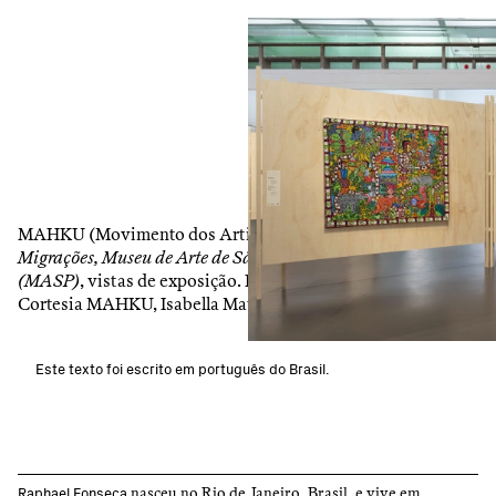
1
/
6
MAHKU (Movimento dos Artistas Huni Kuin) —
MAHKU:
Migrações, Museu de Arte de São Paulo Assis Chateaubriand
(MASP)
, vistas de exposição. Fotos: Isabella Matheus.
Cortesia MAHKU, Isabella Matheus e MASP.
Este texto foi escrito em português do Brasil.
nasceu no Rio de Janeiro, Brasil, e vive em
Raphael Fonseca